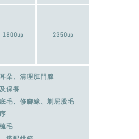
1800up
2350up
耳朵、清理肛門腺
及保養
底毛、修腳緣、剃屁股毛
序
梳毛
，搭配烘箱