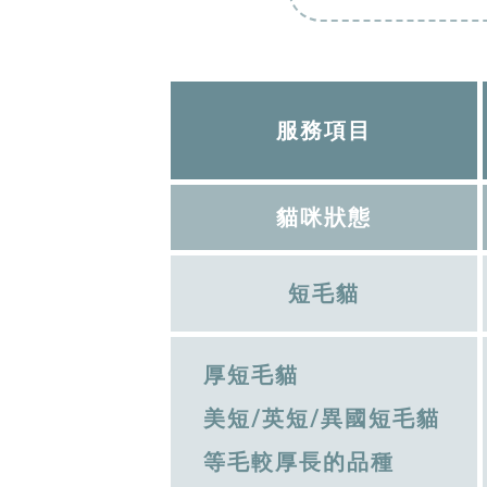
服務項目
貓咪狀態
短毛貓
厚短毛貓
美短/英短/異國短毛貓
等毛較厚長的品種