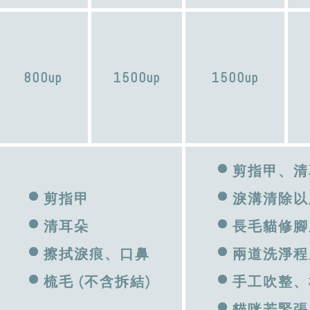
800up
1500up
1500up
剪指甲、清
剪指甲
淚溝清除以
清耳朵
長毛貓修腳
擦拭淚痕、口鼻
兩道洗淨程
梳毛 (不含拆結)
手工吹整、
貓咪若緊張