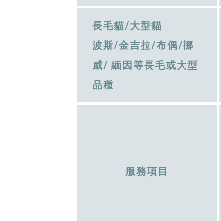
長毛貓/大型貓
波斯/金吉拉/布偶/挪
威/ 緬因等長毛或大型
品種
服務項目